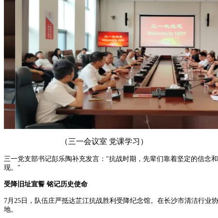
（三一会议室 党课学习）
三一党支部书记彭乐陶补充发言："抗战时期，先辈们靠着坚定的信念和
现。"
受降旧址宣誓 铭记历史使命
7月25日，队伍庄严抵达芷江抗战胜利受降纪念馆。在长沙市清洁行
地。